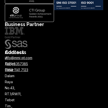
Business Partner
Address
Contacts
Jl.
info@mmi-pt.com
Tebet
(021) 8357385
Timur
0858 1141 7123
Dalam
Raya
No.43,
RT.1/RW.11,
Tebet
Tim.,