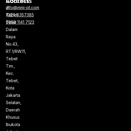
Address
Contacts
Jl.
info@mmi-pt.com
Tebet
(021) 8357385
Timur
0858 1141 7123
Dalam
Raya
No.43,
RT.1/RW.11,
Tebet
Tim.,
Kec.
Tebet,
Kota
Jakarta
Selatan,
Daerah
Khusus
Ibukota