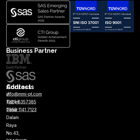
Business Partner
Address
Contacts
Jl.
info@mmi-pt.com
Tebet
(021) 8357385
Timur
0858 1141 7123
Dalam
Raya
No.43,