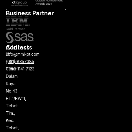
Business Partner
Address
Contacts
Jl.
info@mmi-pt.com
Tebet
(021) 8357385
Timur
0858 1141 7123
Dalam
Raya
No.43,
RT.1/RW.11,
Tebet
Tim.,
Kec.
Tebet,