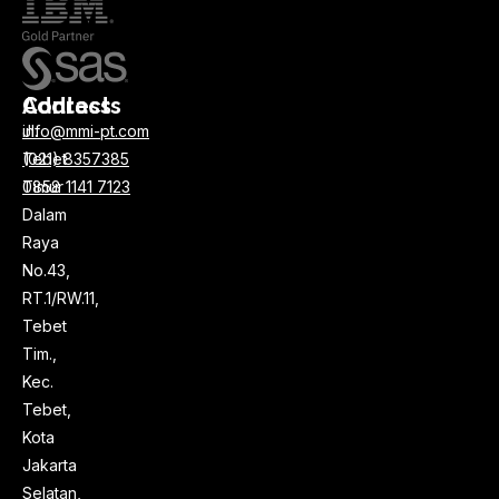
Address
Contacts
Jl.
info@mmi-pt.com
Tebet
(021) 8357385
Timur
0858 1141 7123
Dalam
Raya
No.43,
RT.1/RW.11,
Tebet
Tim.,
Kec.
Tebet,
Kota
Jakarta
Selatan,