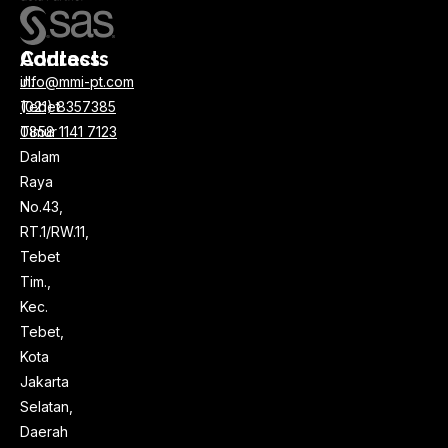
Address
Contacts
Jl.
info@mmi-pt.com
Tebet
(021) 8357385
Timur
0858 1141 7123
Dalam
Raya
No.43,
RT.1/RW.11,
Tebet
Tim.,
Kec.
Tebet,
Kota
Jakarta
Selatan,
Daerah